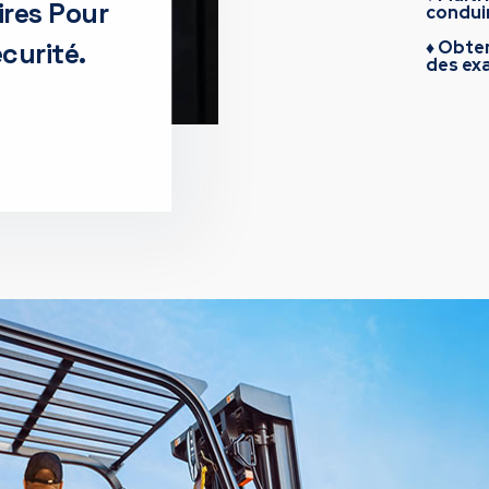
res Pour
conduir
écurité.
♦ Obten
des ex