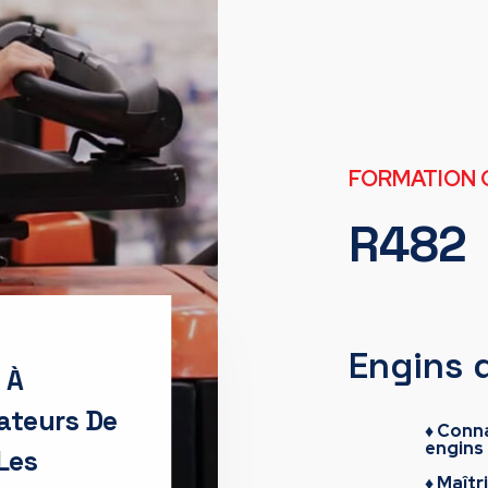
FORMATION 
R482
Engins 
 À
ateurs De
♦ Conna
engins 
Les
♦ Maît