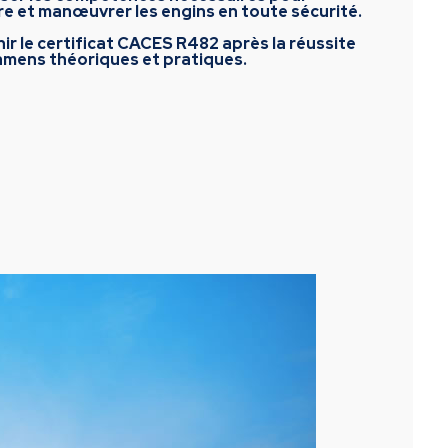
e et manœuvrer les engins en toute sécurité.
ir le certificat CACES R482 après la réussite
amens théoriques et pratiques.