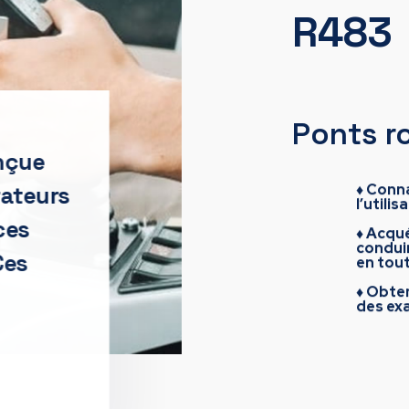
R483
Ponts r
onçue
♦ Conna
rateurs
l’utili
ces
♦ Acqu
condui
Ces
en tout
♦ Obten
des ex