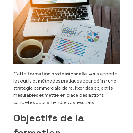
INSCRIPTIONS
Formations métier
Gestion des entreprises
Qualité Hygiène Environnement Sécurité
CONTACT
Partenaires pédagogiques
Gestion de la qualité
Marketing digital
Génie Industriel
Informatique et Réseaux
Cette
formation professionnelle
vous apporte
les outils et méthodes pratiques pour définir une
stratégie commerciale claire, fixer des objectifs
mesurables et mettre en place des actions
concrètes pour atteindre vos résultats.
Objectifs de la
formation