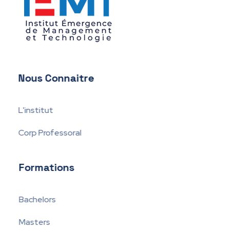
IEMT
Institut Émergence de Management et Technologie
Nous Connaitre
L'institut
Corp Professoral
Formations
Bachelors
Masters