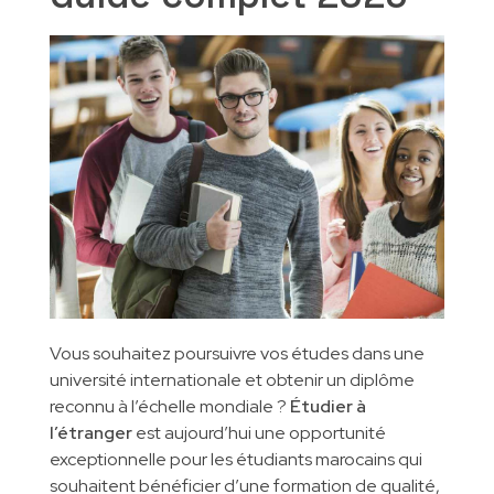
INSCRIPTIONS
Formations métier
Gestion des entreprises
Qualité Hygiène Environnement Sécurité
CONTACT
Partenaires pédagogiques
Gestion de la qualité
Marketing digital
Génie Industriel
Informatique et Réseaux
Vous souhaitez poursuivre vos études dans une
université internationale et obtenir un diplôme
reconnu à l’échelle mondiale ?
Étudier à
l’étranger
est aujourd’hui une opportunité
exceptionnelle pour les étudiants marocains qui
souhaitent bénéficier d’une formation de qualité,