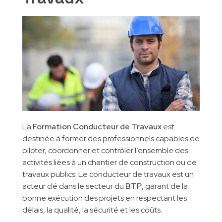
INSCRIPTIONS
Formations métier
Gestion des entreprises
Qualité Hygiène Environnement Sécurité
CONTACT
Partenaires pédagogiques
Gestion de la qualité
Marketing digital
Génie Industriel
Informatique et Réseaux
La
Formation Conducteur de Travaux
est
destinée à former des professionnels capables de
piloter, coordonner et contrôler l’ensemble des
activités liées à un chantier de construction ou de
travaux publics. Le conducteur de travaux est un
acteur clé dans le secteur du
BTP
, garant de la
bonne exécution des projets en respectant les
délais, la qualité, la sécurité et les coûts.