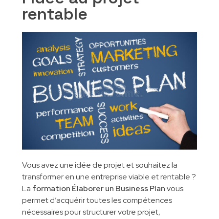
rentable
INSCRIPTIONS
Formations métier
Gestion des entreprises
Qualité Hygiène Environnement Sécurité
CONTACT
Partenaires pédagogiques
Gestion de la qualité
Marketing digital
Génie Industriel
Informatique et Réseaux
Vous avez une idée de projet et souhaitez la
transformer en une entreprise viable et rentable ?
La
formation Élaborer un Business Plan
vous
permet d’acquérir toutes les compétences
nécessaires pour structurer votre projet,