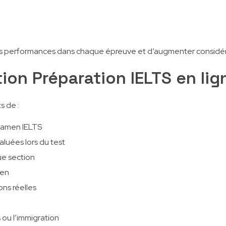
s performances dans chaque épreuve et d’augmenter considéra
tion Préparation IELTS en lig
s de :
examen IELTS
luées lors du test
ue section
men
ns réelles
 ou l’immigration