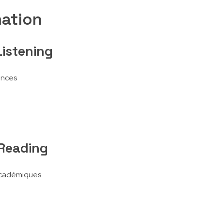
mation
Listening
ences
 Reading
académiques