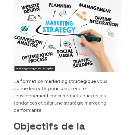
INSCRIPTIONS
Formations métier
Gestion des entreprises
Qualité Hygiène Environnement Sécurité
CONTACT
Partenaires pédagogiques
Gestion de la qualité
Marketing digital
Génie Industriel
Informatique et Réseaux
La
formation marketing stratégique
vous
donne les outils pour comprendre
l’environnement concurrentiel, anticiper les
tendances et bâtir une stratégie marketing
performante.
Objectifs de la