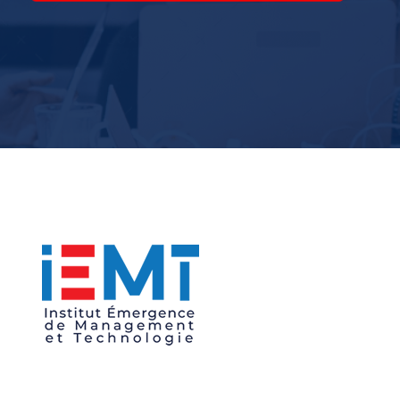
IEMT
Institut Émergence de Management et Technologie