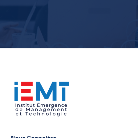
IEMT
Institut Émergence de Management et Technologie
Nous Connaitre