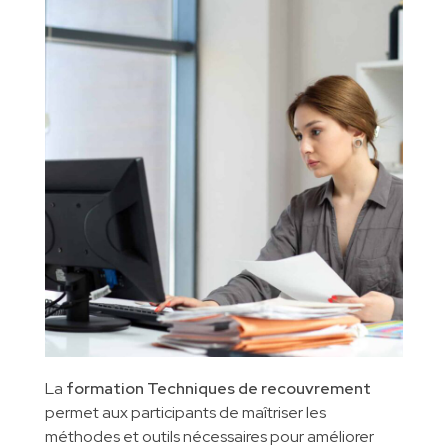
INSCRIPTIONS
Formations métier
Gestion des entreprises
Qualité Hygiène Environnement Sécurité
CONTACT
Partenaires pédagogiques
Gestion de la qualité
Marketing digital
Génie Industriel
Informatique et Réseaux
La
formation Techniques de recouvrement
permet aux participants de maîtriser les
méthodes et outils nécessaires pour améliorer