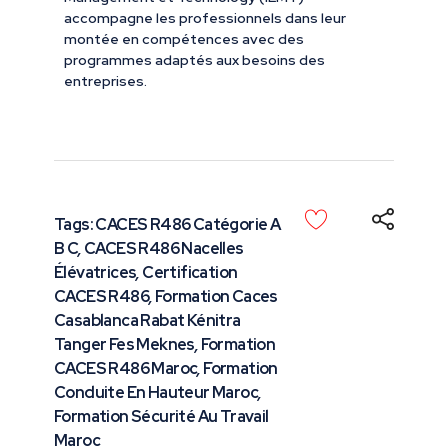
accompagne les professionnels dans leur
montée en compétences avec des
programmes adaptés aux besoins des
entreprises.
Tags:
CACES R486 Catégorie A
B C
,
CACES R486 Nacelles
Élévatrices
,
Certification
CACES R486
,
Formation Caces
Casablanca Rabat Kénitra
Tanger Fes Meknes
,
Formation
CACES R486 Maroc
,
Formation
Conduite En Hauteur Maroc
,
Formation Sécurité Au Travail
Maroc